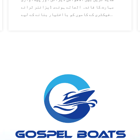
مہارت کا فائدہ اٹھاتے ہوئے، ڈیزائنر ٹرائے
فیکٹری کے کاموں کو بااختیار بنانے کے لیے
مینوفیکچرنگ میں سب سے آگے کام کرتا ہے۔
ڈیزائن اور مینوفیکچرنگ کے درمیان ایک اہم پل
کے طور پر کام کرتے ہوئے، وہ ٹیم کی حوصلہ
افزائی کرتا ہے کہ وہ سیکھنے والے کی ذہنیت کو
برقرار رکھے، نئے تصورات کو اپنائے اور