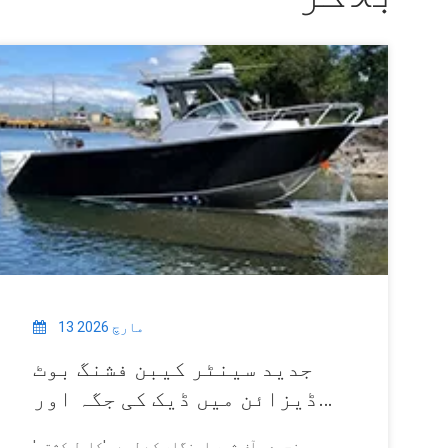
13 مارچ 2026
جدید سینٹر کیبن فشنگ بوٹ
ڈیزائن میں ڈیک کی جگہ اور
کیبن لگژری کو زیادہ سے
سنجیدہ آف شور اینگلر کے لیے، 'کامل کشتی'