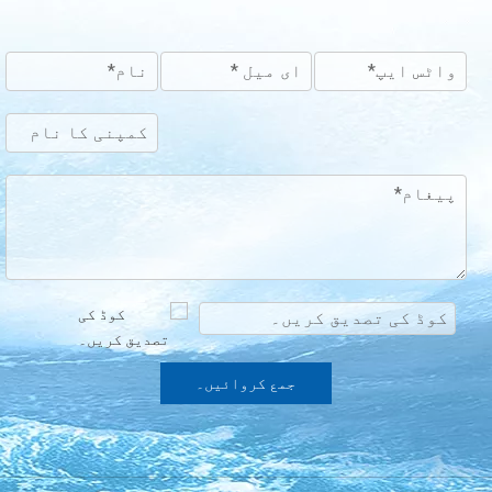
جمع کروائیں۔