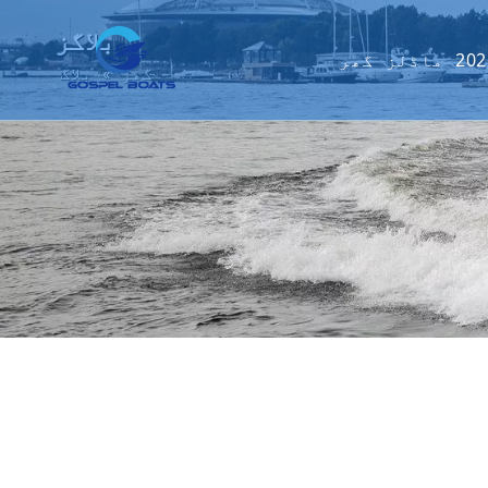
بلاگز
ماڈلز
گھر
گھر
»
بلاگ
کی کشتی
گ کرافٹ
ٹاماران
فر کشتی