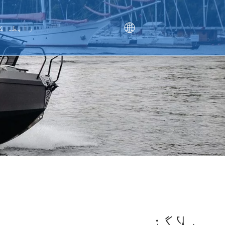
رابطہ ک
اکثر 
بلاگز