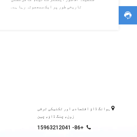
زیادہ بنانا
تاریخی طور پر ایک سمجھوتہ رہا ہے۔

ہوانگ ڈاؤ اقتصادی اور تکنیکی ترقی
زون، چنگ ڈاؤ، چین
+86- 15963212041
