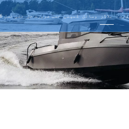
ریں۔
بلاگز
وسائل
کمپنی
حسب ضرورت حل
2026 نئی نسل
پوچھے گئے سوالات
پروجیکٹس
سیکنگ سیریز
غیر ملکی ماہی گیری 
مواد
G2 سیریز
لینڈن
پیداوار
کی
ویڈیو
مسا
وارنٹی پالیسی