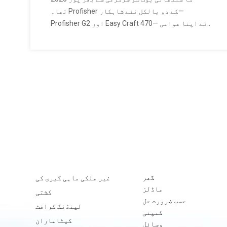
تھا۔ Profisher کے دو بالکل نئے شاہکار—
Profisher G2 اور Easy Craft 470— نے اپنا عوامی
آغاز کیا اور فوری طور پر اندرون و بیرون ملک
سے لاتعداد سمجھدار خریداروں کی توجہ مبذول
کرائی۔ یہ چالیں نہیں تھیں بلکہ جہاز سازی کا
ٹھوس تجربہ تھا۔
گھر
غیر ملکی ماہی گیری کی
ماڈلز
کشتی
حسب ضرورت حل
لینڈنگ کرافٹ
کمپنی
کیٹاماران
وسائل