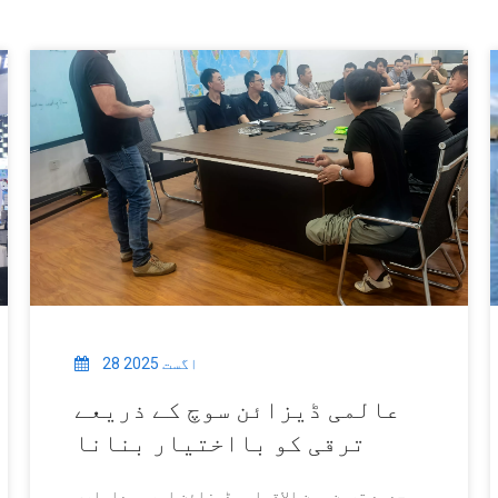
28 اگست 2025
عالمی ڈیزائن سوچ کے ذریعے
ترقی کو بااختیار بنانا
جدید ترین بین الاقوامی ڈیزائن اور پیداواری