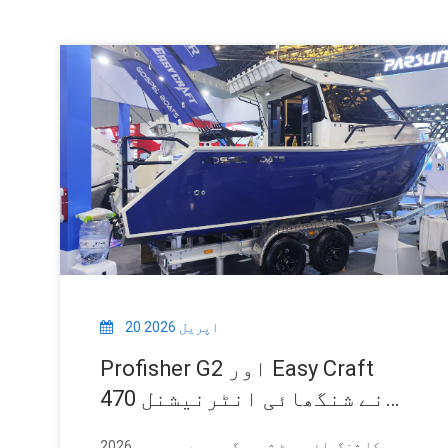
20 اپریل 2026
Profisher G2 اور Easy Craft
470 نے شنگھائی انٹرنیشنل
بوٹ شو میں شاندار آغاز کیا۔
2026 کا شنگھائی بوٹ شو سرگرمی سے بھر پور