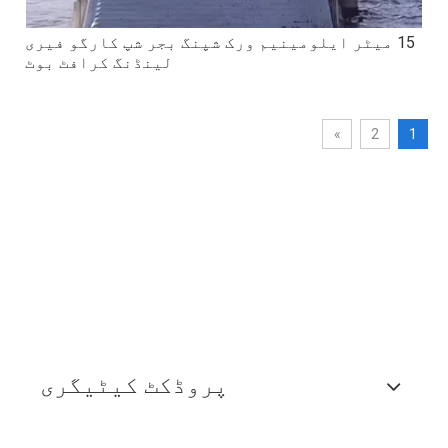
15 میٹر ایلومینیم ورک شپنگ بجر شپ کارگو فیری
لینڈنگ کرافٹ بوٹ
»
2
1
پروڈکٹ کیٹیگری