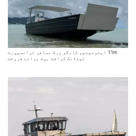
11m ایلومینیم کارگو ورک مسافر ٹرانسپورٹ
لینڈنگ کرافٹ بوٹ برائے فروخت