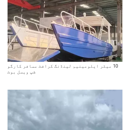
10 میٹر ایلومینیم لینڈنگ کرافٹ مسافر کارگو
شپ ویسل بوٹ