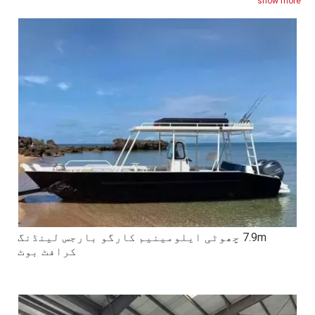
show more
ہیں۔
7.9m چھوٹی ایلومینیم کارگو بارجس لینڈنگ
کرافٹ بوٹ