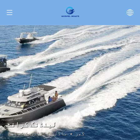
لینڈنگ کرافٹ
گھر
»
ماڈلز
»
لینڈنگ کرافٹ