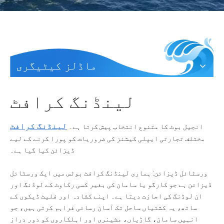
ماڈلز کیٹیگری
لینڈنگ کرافٹ
لینڈنگ کرافٹ
انجیل بوٹ کا متنوع انتخاب پیش کرتا ہے۔
مختلف تجارتی ایپلی کیشنز کی ضروریات کو پورا کرنے کے لیے
ڈیزائن کیا گیا ہے۔
ورسٹائل ڈیزائن: ہماری لینڈنگ کرافٹ بوٹس میں ایک ورسٹائل
ڈیزائن ہے جو کارگو یا سامان کی بغیر کسی رکاوٹ کے لوڈنگ اور
ان لوڈنگ کی اجازت دیتا ہے۔ اپنے کشادہ اور فلیٹ ڈیکوں کے
ساتھ، یہ کشتیاں ساحل تک آسان رسائی فراہم کرتی ہیں، جو
انہیں سامان، گاڑیاں، مشینری اور اہلکاروں کو دور دراز