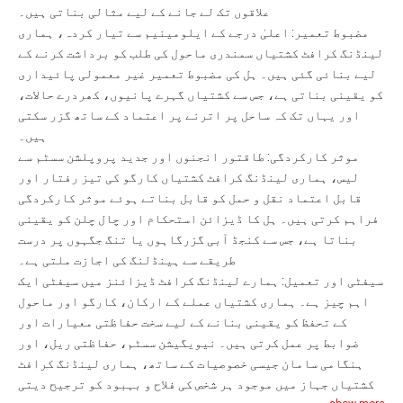
علاقوں تک لے جانے کے لیے مثالی بناتی ہیں۔
مضبوط تعمیر: اعلیٰ درجے کے ایلومینیم سے تیار کردہ، ہماری
لینڈنگ کرافٹ کشتیاں سمندری ماحول کی طلب کو برداشت کرنے کے
لیے بنائی گئی ہیں۔ ہل کی مضبوط تعمیر غیر معمولی پائیداری
کو یقینی بناتی ہے، جس سے کشتیاں گہرے پانیوں، کھردرے حالات،
اور یہاں تک کہ ساحل پر اترنے پر اعتماد کے ساتھ گزر سکتی
ہیں۔
موثر کارکردگی: طاقتور انجنوں اور جدید پروپلشن سسٹم سے
لیس، ہماری لینڈنگ کرافٹ کشتیاں کارگو کی تیز رفتار اور
قابل اعتماد نقل و حمل کو قابل بناتے ہوئے موثر کارکردگی
فراہم کرتی ہیں۔ ہل کا ڈیزائن استحکام اور چال چلن کو یقینی
بناتا ہے، جس سے کنجڈ آبی گزرگاہوں یا تنگ جگہوں پر درست
طریقے سے ہینڈلنگ کی اجازت ملتی ہے۔
سیفٹی اور تعمیل: ہمارے لینڈنگ کرافٹ ڈیزائنز میں سیفٹی ایک
اہم چیز ہے۔ ہماری کشتیاں عملے کے ارکان، کارگو اور ماحول
کے تحفظ کو یقینی بنانے کے لیے سخت حفاظتی معیارات اور
ضوابط پر عمل کرتی ہیں۔ نیویگیشن سسٹم، حفاظتی ریل، اور
ہنگامی سامان جیسی خصوصیات کے ساتھ، ہماری لینڈنگ کرافٹ
کشتیاں جہاز میں موجود ہر شخص کی فلاح و بہبود کو ترجیح دیتی