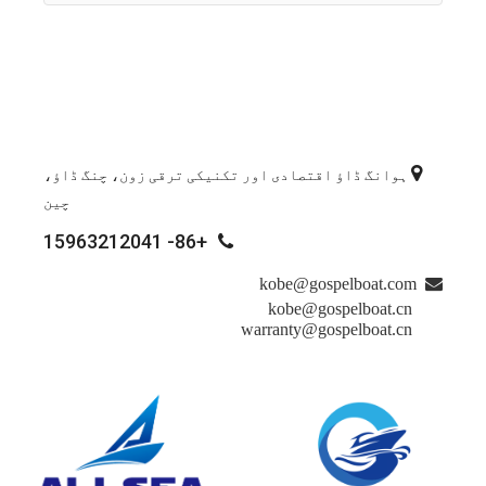

ہوانگ ڈاؤ اقتصادی اور تکنیکی ترقی زون، چنگ ڈاؤ،
چین
+86- 15963212041

kobe@gospelboat.com

kobe@gospelboat.cn
warranty@gospelboat.cn