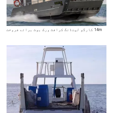
14m کارگو لینڈنگ کرافٹ ورک بوٹ برائے فروخت