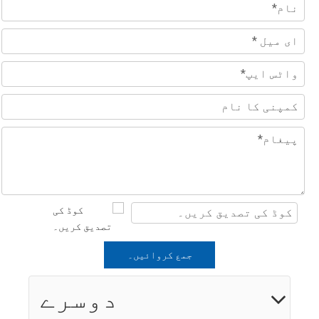
جمع کروائیں۔
دوسرے