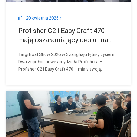
20 kwietnia 2026 r
Profisher G2 i Easy Craft 470
mają oszałamiający debiut na
Międzynarodowych Targach
Targi Boat Show 2026 w Szanghaju tętniły życiem.
Łodzi w Szanghaju
Dwa zupełnie nowe arcydzieła Profishera –
Profisher G2 i Easy Craft 470 – miały swoją
publiczną premierę i od razu przyciągnęły uwagę
niezliczonej rzeszy wymagających nabywców z
kraju i zagranicy. To nie były sztuczki, ale solidne
doświadczenie w budowie statków