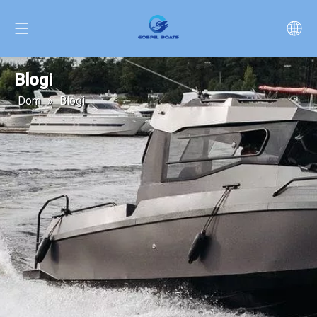
Blogi
Dom
»
Blogi