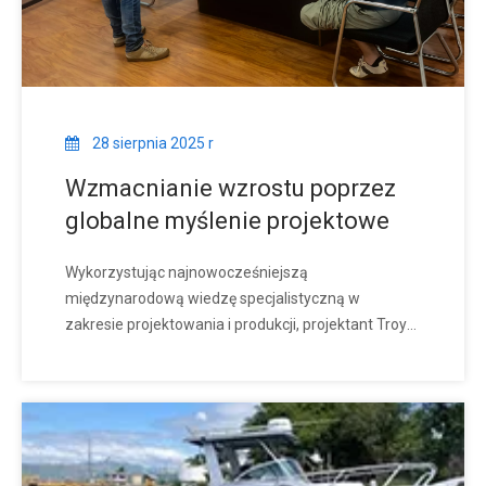
28 sierpnia 2025 r
Wzmacnianie wzrostu poprzez
globalne myślenie projektowe
Wykorzystując najnowocześniejszą
międzynarodową wiedzę specjalistyczną w
zakresie projektowania i produkcji, projektant Troy
stoi na czele produkcji, aby usprawnić działalność
fabryk. Stanowiąc istotny pomost między
projektowaniem a produkcją, zachęca zespół do
utrzymywania nastawienia ucznia, przyjmując
nowe koncepcje i umiejętności.