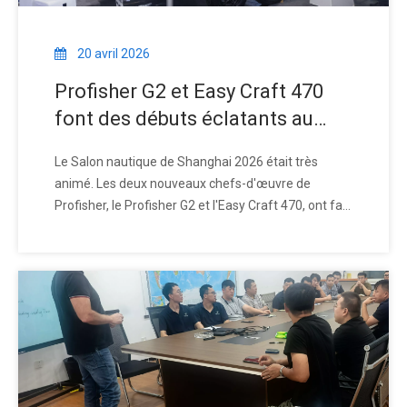
20 avril 2026
Profisher G2 et Easy Craft 470
font des débuts éclatants au
salon nautique international de
Le Salon nautique de Shanghai 2026 était très
Shanghai
animé. Les deux nouveaux chefs-d'œuvre de
Profisher, le Profisher G2 et l'Easy Craft 470, ont fait
leurs débuts publics et ont immédiatement attiré
l'attention d'innombrables acheteurs exigeants du
pays et de l'étranger. Ce n'était pas des gadgets,
mais une solide expérience en construction navale.