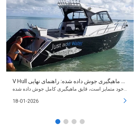
V Hull کامل قایق های ماهیگیری جوش داده شده: راهنمای نهایی
وقتی صحبت از قایق های ماهیگیری می شود، علاقه مندان و حرفه ای ها به طور یکسان طیف وسیعی از گزینه ها را در نظر دارند. یکی از انواعی که به دلیل قابلیت اطمینان و کارایی خود متمایز است، قایق ماهیگیری کامل جوش داده شده V Hull است.
18-01-2026