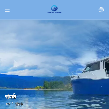
संपर्क
घर
'
संपर्क