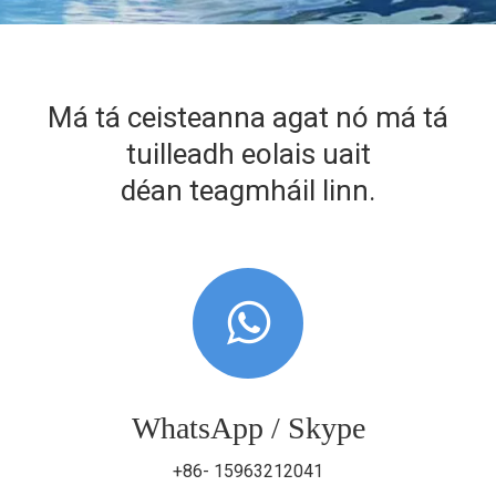
Má tá ceisteanna agat nó má tá
tuilleadh eolais uait
déan teagmháil linn.
WhatsApp / Skype
+86- 15963212041