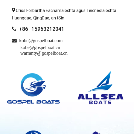

Crios Forbartha Eacnamaíochta agus Teicneolaíochta
Huangdao, QingDao, an tSín
+86- 15963212041


kobe@gospelboat.com
kobe@gospelboat.cn
warranty@gospelboat.cn