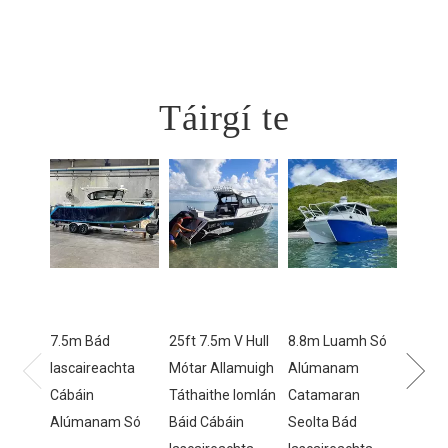
Táirgí te
7.5m Bád
25ft 7.5m V Hull
8.8m Luamh Só
Bád
Iascaireachta
Mótar Allamuigh
Alúmanam
Iascai
Cábáin
Táthaithe Iomlán
Catamaran
Alúm
Alúmanam Só
Báid Cábáin
Seolta Bád
Ceard