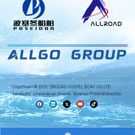
Cóipcheart ©
2026
QINGDAO GOSPEL BOAT CO.,LTD.
Tacaíocht
Léarscáil an tSuímh
.
Beartas Príobháideachta