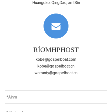
Huangdao, QingDao, an tSín
RÍOMHPHOST
kobe@gospelboat.com
kobe@gospelboat.cn
warranty@gospelboat.cn