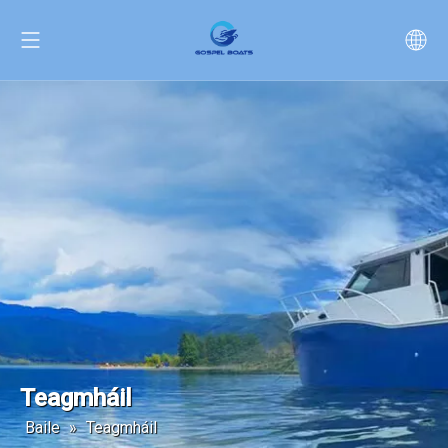
Teagmháil
Baile
»
Teagmháil