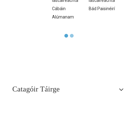
Iascaireachta
Iascaireachta
Éasca
Cábáin
Bád Paisinéirí
cábái
Alúmanam
Catagóir Táirge