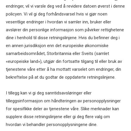
endringer, vil vi varsle deg ved å revidere datoen øverst i denne
policyen. Vi vil gi deg forhåndsvarsel hvis vi gjør noen
vesentlige endringer i hvordan vi samler inn, bruker eller
avslører din personlige informasjon som påvirker rettighetene
dine i henhold til disse retningslinjene. Hvis du befinner deg i
en annen jurisdiksjon enn det europeiske økonomiske
samarbeidsområdet, Storbritannia eller Sveits (samlet
«europeiske land»), utgjør din fortsatte tilgang til eller bruk av
tjenestene våre etter å ha mottatt varselet om endringer, din
bekreftelse på at du godtar de oppdaterte retningslinjene.
I tillegg kan vi gi deg sanntidsavsløringer eller
tilleggsinformasjon om håndteringen av personopplysninger
for spesifikke deler av tjenestene våre. Slike merknader kan
supplere disse retningslinjene eller gi deg flere valg om
hvordan vi behandler personopplysningene dine.