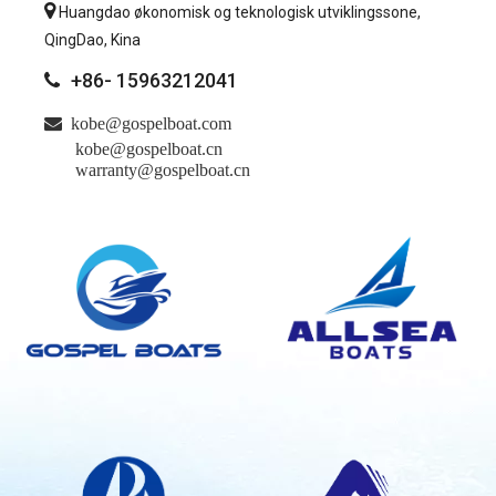

Huangdao økonomisk og teknologisk utviklingssone,
QingDao, Kina
+86- 15963212041


kobe@gospelboat.com
kobe@gospelboat.cn
warranty@gospelboat.cn