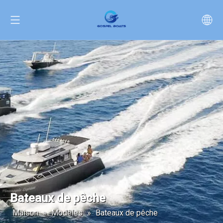
Bateaux de pêche
Maison
»
Modèles
»
Bateaux de pêche