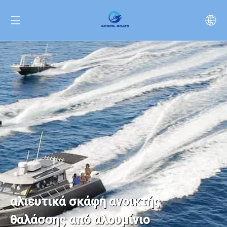
αλιευτικά σκάφη ανοικτής
θαλάσσης από αλουμίνιο