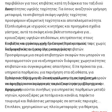
περιβάλλον για τους επιβάτες κατά τη διάρκεια του ταξιδιού
τους.
Δυνατότητες υψηλής ταχύτητας: Για όσους αναζητούν γρήγορη
μεταφορά, τα επιβατηγά σκάφη υψηλής ταχύτητας
προσφέρουν εξαιρετική ταχύτητα και αποτελεσματικότητα.
Εξοπλισμένα με ισχυρούς κινητήρες και προηγμένα σχέδια
γάστρας, αυτά τα σκάφη είναι βελτιστοποιημένα για
κρουαζιέρες υψηλών επιδόσεων, επιτρέποντας στους
επιβάτες να φτάνουν γρήγορα στους προορισμούς τους χωρίς
Ευελιξία και προσαρμογή: Το Gospel Boat κατανοεί τις
να διακυβεύεται η ασφάλεια και η άνεση.
διαφορετικές ανάγκες της μεταφοράς επιβατών.
Προσφέρουμε μια σειρά επιβατηγών σκαφών που μπορούν να
προσαρμοστούν για να εξυπηρετούν διάφορες χωρητικότητες
επιβατών και συγκεκριμένες απαιτήσεις. Είτε πρόκειται για
υπηρεσία πορθμείου, για περιήγηση στα αξιοθέατα, για
θαλάσσιο ταξί ή για ιδιωτική ναύλωση, τα σκάφη μας μπορούν
Εμπορικές Εφαρμογές: Τα επαγγελματικά μας επιβατηγά
να προσαρμοστούν ώστε να ταιριάζουν στην προβλεπόμενη
σκάφη βρίσκουν εφαρμογές σε ένα ευρύ φάσμα βιομηχανιών.
εφαρμογή.
Χρησιμοποιούνται συνήθως για υπηρεσίες πορθμείων μεταξύ
νησιών, κρουαζιέρες με ποτάμια και κανάλια, παράκτιο
τουρισμό και θαλάσσιες μεταφορές σε αστικές περιοχές.
Επιπλέον, χρησιμεύουν ως πλοία μεταφοράς για θέρετρα,