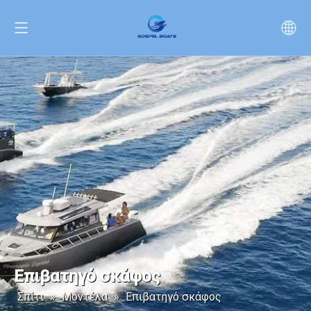
Επιβατηγό σκάφος
Σπίτι
»
Μοντέλα
»
Επιβατηγό σκάφος