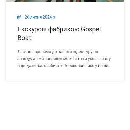
26 липня 2024 р
Екскурсія фабрикою Gospel
Boat
Ласкаво просимо до нашого відео туру по
заводу, де ми запрошуємо клієнтів з усього світу
відвідати нас особисто. Переконавшись у наших
виробничих потужностях і витонченій
майстерності наших працівників, ми віримо, що
багато хто з ваших сумнівів розвіє. Ми будемо
ділитися детальними оновленнями в серії відео