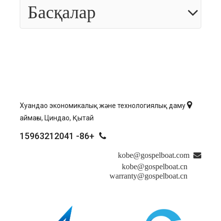
Басқалар

Хуандао экономикалық және технологиялық даму
аймағы, Циндао, Қытай
+86- 15963212041

kobe@gospelboat.com

kobe@gospelboat.cn
warranty@gospelboat.cn