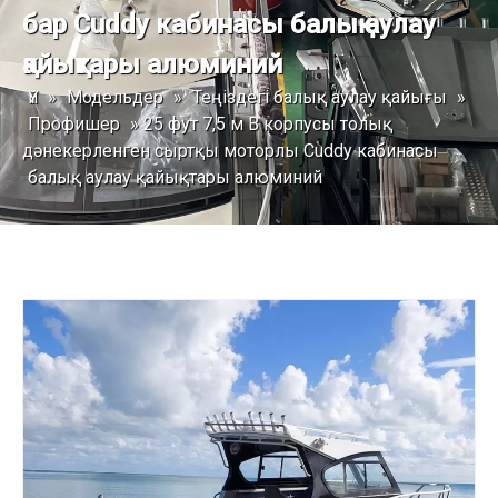
бар Cuddy кабинасы балық аулау
қайықтары алюминий
Үй
»
Модельдер
»
Теңіздегі балық аулау қайығы
»
Профишер
»
25 фут 7,5 м В корпусы толық
дәнекерленген сыртқы моторлы Cuddy кабинасы
балық аулау қайықтары алюминий