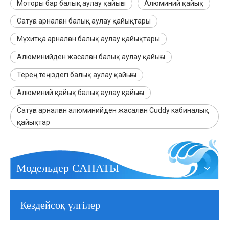
Моторы бар балық аулау қайығы
Алюминий қайық
Сатуға арналған балық аулау қайықтары
Мұхитқа арналған балық аулау қайықтары
Алюминийден жасалған балық аулау қайығы
Терең теңіздегі балық аулау қайығы
Алюминий қайық балық аулау қайығы
Сатуға арналған алюминийден жасалған Cuddy кабиналық
қайықтар
Модельдер САНАТЫ
Кездейсоқ үлгілер