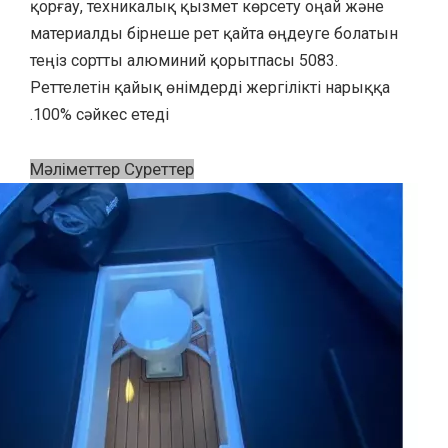
қорғау, техникалық қызмет көрсету оңай және
материалды бірнеше рет қайта өңдеуге болатын
теңіз сортты алюминий қорытпасы 5083.
Реттелетін қайық өнімдерді жергілікті нарыққа
100% сәйкес етеді.
Мәліметтер Суреттер