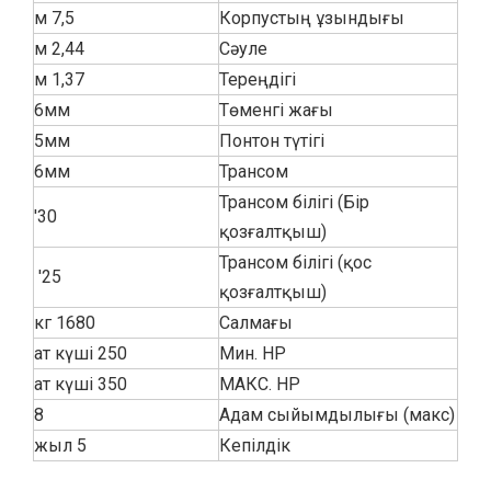
7,5 м
Корпустың ұзындығы
2,44 м
Сәуле
1,37 м
Тереңдігі
6мм
Төменгі жағы
5мм
Понтон түтігі
6мм
Трансом
Трансом білігі (Бір
30'
қозғалтқыш)
Трансом білігі (қос
25'
қозғалтқыш)
1680 кг
Салмағы
250 ат күші
Мин. HP
350 ат күші
МАКС. HP
8
Адам сыйымдылығы (макс)
5 жыл
Кепілдік