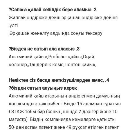
2. Сапаға қалай кепілдік бере аламыз?
Жаппай өндіріске дейін әрқашан өндіріске дейінгі
үлгі;
Әрқашан жөнелту алдында соңғы тексеру;
3. Бізден не сатып ала аласыз?
Алюминий қайық,Profisher қайық,Оңай
қолөнер,Дандерлік кеме,Понтон қайық
4. Неліктен сіз басқа жеткізушілерден емес,
бізден сатып алуыңыз керек?
Алюминий қайықтарының өндірісі мен дамуының
көп жылдық тәжірибесі. Бізде 15 адамнан тұратын
ҒЗТКЖ тобы бар (соның ішінде 2 дәрігер және 10
магистр). Біздің компанияда кемелерге қатысты
50-ден астам патент және 49 рұқсат етілген патент