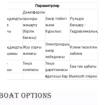
Параметрлер
Демпферлік
арықдиодты
орынды
Зәкір тізбегі
Рульдік
алуба
жаңарту
және
басқару -
арығы
(бірлік
бұрылыс
Гидравликалық
бағасы)
Электрондық
арықдиодты
Жуу сорғы
Кілем төселген
зәкір
здеу шамы
жинағы
кабина
лебедкасы
адер
Теңіз
Теңіз
Ева тик қабаты
стаушы
компасы
дәретханасы
Үндеткіші бар Bluetooth стерео