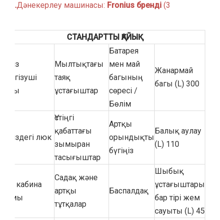
Fronius бренді.
3) Дәнекерлеу машинасы:
СТАНДАРТТЫ ҚАЙЫҚ
Батарея
Теңіз
Мылтықтағы
мен май
Жанармай
жүргізуші
таяқ
багының
багы (L) 300
орны
ұстағыштар
сөресі /
Бөлім
Үстіңгі
Артқы
қабаттағы
Балық аулау
Теңіздегі люк
орындықты
зымыран
(L) 110
бүгіңіз
тасығыштар
Шыбық
Садақ және
LED кабина
ұстағыштары
артқы
Баспалдақ
шамы
бар тірі жем
тұтқалар
сауыты (L) 45