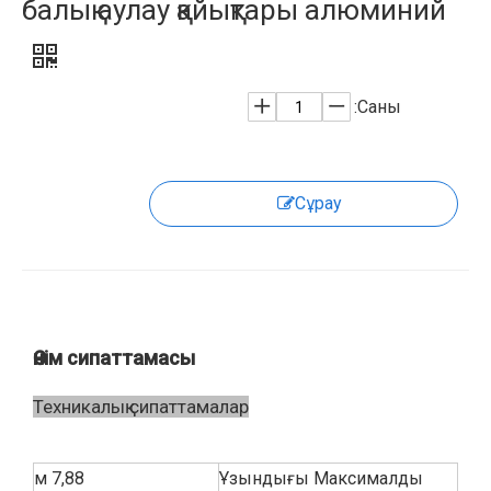
балық аулау қайықтары алюминий
Саны:
Сұрау
Өнім сипаттамасы
Техникалық сипаттамалар
7,88 м
Ұзындығы Максималды