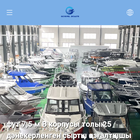
25 фут 7,5 м В корпусы толық
дәнекерленген сыртқы қозғалтқышы