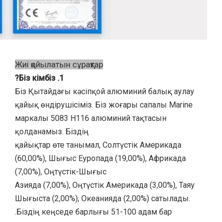
Жиі қойылатын сұрақтар
1. Біз кімбіз?
Біз Қытайдағы кәсіпқой алюминий балық аулау
қайық өндірушісіміз. Біз жоғары сапалы Marine
маркалы 5083 H116 алюминий тақтасын
қолданамыз. Біздің
қайықтар өте танымал, Солтүстік Америкада
(60,00%), Шығыс Еуропада (19,00%), Африкада
(7,00%), Оңтүстік-Шығыс
Азияда (7,00%), Оңтүстік Америкада (3,00%), Таяу
Шығыста (2,00%), Океанияда (2,00%) сатылады.
Біздің кеңседе барлығы 51-100 адам бар.