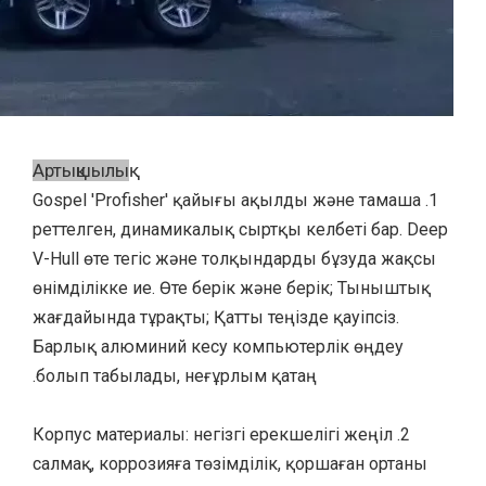
Артықшылық
1. Gospel 'Profisher' қайығы ақылды және тамаша
реттелген, динамикалық сыртқы келбеті бар. Deep
V-Hull өте тегіс және толқындарды бұзуда жақсы
өнімділікке ие. Өте берік және берік; Тыныштық
жағдайында тұрақты; Қатты теңізде қауіпсіз.
Барлық алюминий кесу компьютерлік өңдеу
болып табылады, неғұрлым қатаң.
2. Корпус материалы: негізгі ерекшелігі жеңіл
салмақ, коррозияға төзімділік, қоршаған ортаны