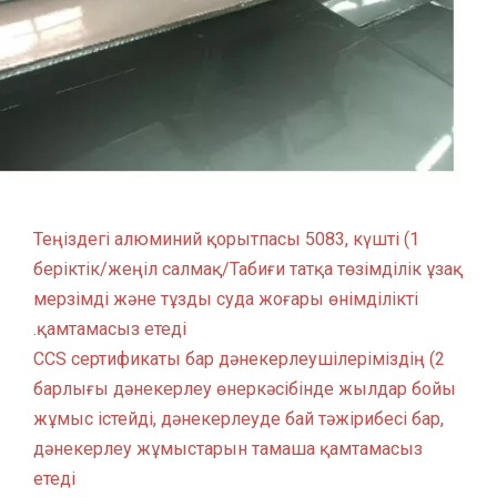
1) Теңіздегі алюминий қорытпасы 5083, күшті
беріктік/жеңіл салмақ/Табиғи татқа төзімділік ұзақ
мерзімді және тұзды суда жоғары өнімділікті
қамтамасыз етеді.
2) CCS сертификаты бар дәнекерлеушілеріміздің
барлығы дәнекерлеу өнеркәсібінде жылдар бойы
жұмыс істейді, дәнекерлеуде бай тәжірибесі бар,
дәнекерлеу жұмыстарын тамаша қамтамасыз
етеді