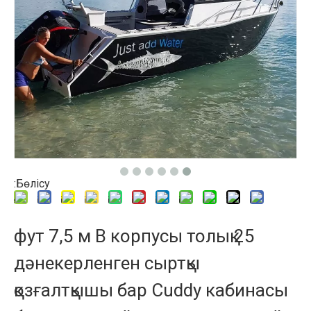
Бөлісу:
25 фут 7,5 м В корпусы толық
дәнекерленген сыртқы
қозғалтқышы бар Cuddy кабинасы