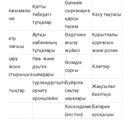
Gunwale
Қатты
Жылжымалы
сырғанауға
төбедегі
Кесу тақтасы
терезе
қарсы
тұтқалар
төсем
Артқы
Өздігінен
Қорытпалы
Электр
кабинаның
ағызу
қорғасын
тазалағыш
тұтқалары
жүйесі
және ролик
Басқару
Нав. және
Өсімдік
тақтасын
діңгек
Клиттер
сорғы
ауыстырыңыз
шамдары
түрлендіргішті
Бүйірлік
Жақсылап
Жастықтар
орнату
сақтау
бекітіңіз
кронштейні
науалары
Кескіндеме
Батарея
(екі тон)
қосқышы