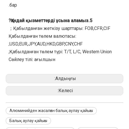
бар.
5.Қандай қызметтерді ұсына аламыз?
Қабылданған жеткізу шарттары: FOB,CFR,CIF；
Қабылданған төлем валютасы:
USD,EUR,JPY,AUD,HKD,GBP,CNY,CHF;
Қабылданған төлем түрі: T/T, L/C, Western Union;
Сөйлеу тілі: ағылшын
Алдыңғы:
Келесі:
Алюминийден жасалған балық аулау қайығы
Балық аулау қайығы