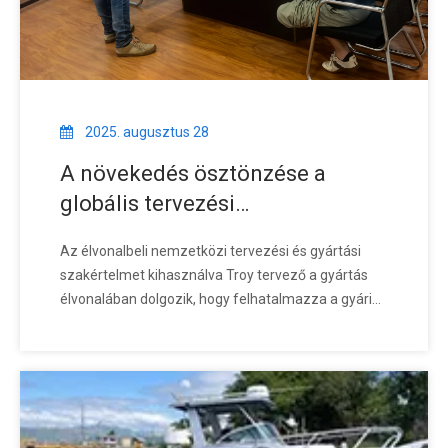
2025. augusztus 28
A növekedés ösztönzése a
globális tervezési
gondolkodáson keresztül
Az élvonalbeli nemzetközi tervezési és gyártási
szakértelmet kihasználva Troy tervező a gyártás
élvonalában dolgozik, hogy felhatalmazza a gyári
műveleteket. Létfontosságú hídként szolgál a
tervezés és a gyártás között, és arra ösztönzi a
csapatot, hogy tartsák meg a tanulói
gondolkodásmódot, fogadjanak el új koncepciókat
és