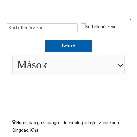
Beküld
Mások

Huangdao gazdasági és technológiai fejlesztési zóna,
Qingdao, Kína