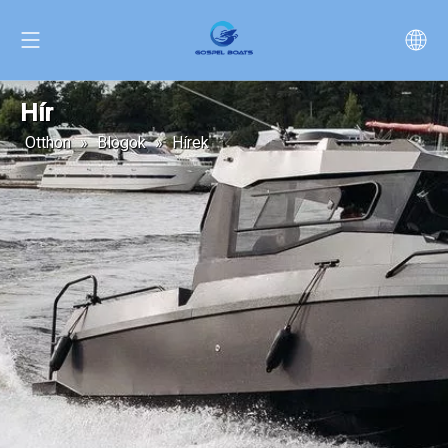
Hír
Otthon
»
Blogok
»
Hírek