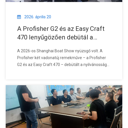
2026. április 20
A Profisher G2 és az Easy Craft
470 lenyűgözően debütál a
sanghaji nemzetközi
A 2026-os Shanghai Boat Show nyüzsgő volt. A
hajókiállításon
Profisher két vadonatúj remekműve – a Profisher
G2 és az Easy Craft 470 – debütált a nyilvánosság
előtt, és azonnal felkeltette számtalan igényes
vásárló figyelmét itthonról és külföldről egyaránt. Ez
nem trükk volt, hanem komoly hajóépítési
tapasztalat