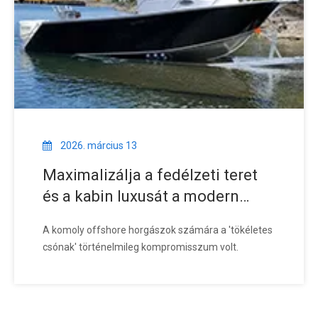
2026. március 13
Maximalizálja a fedélzeti teret
és a kabin luxusát a modern
centerkabinos horgászcsónak
A komoly offshore horgászok számára a 'tökéletes
kivitelben
csónak' történelmileg kompromisszum volt.