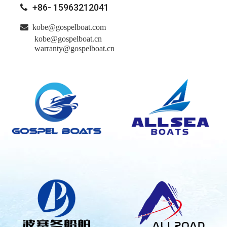
+86- 15963212041


kobe@gospelboat.com
kobe@gospelboat.cn
warranty@gospelboat.cn