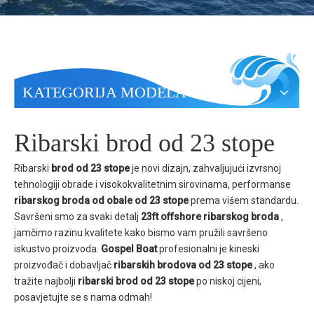
KATEGORIJA MODELA
Ribarski brod od 23 stope
Ribarski
brod od 23 stope
je novi dizajn, zahvaljujući izvrsnoj
tehnologiji obrade i visokokvalitetnim sirovinama, performanse
ribarskog broda od obale od 23 stope
prema višem standardu.
Savršeni smo za svaki detalj
23ft offshore ribarskog broda
,
jamčimo razinu kvalitete kako bismo vam pružili savršeno
iskustvo proizvoda.
Gospel Boat
profesionalni je kineski
proizvođač i dobavljač
ribarskih brodova od 23 stope
, ako
tražite najbolji
ribarski brod od 23 stope
po niskoj cijeni,
posavjetujte se s nama odmah!