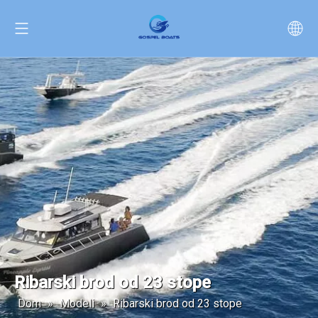
Ribarski brod od 23 stope
Dom
»
Modeli
»
Ribarski brod od 23 stope