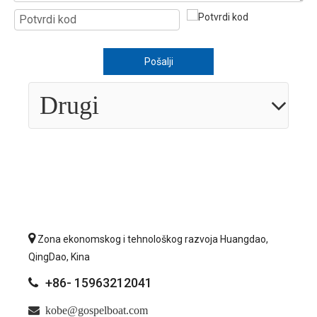
Pošalji
Drugi

Zona ekonomskog i tehnološkog razvoja Huangdao,
QingDao, Kina
+86- 15963212041


kobe@gospelboat.com