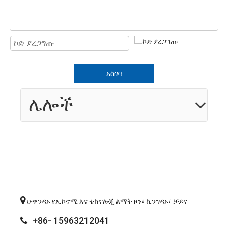
አስገባ
ሌሎች

ሁዋንዳኦ የኢኮኖሚ እና ቴክኖሎጂ ልማት ዞን፣ ኪንግዳኦ፣ ቻይና
+86- 15963212041
