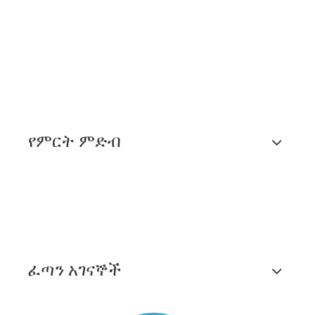
የምርት ምድብ
ፈጣን አገናኞች